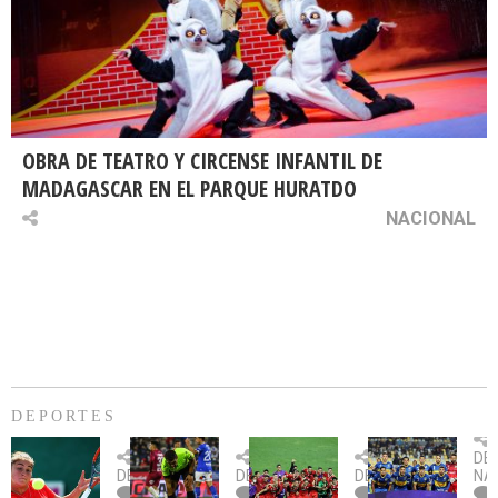
OBRA DE TEATRO Y CIRCENSE INFANTIL DE
MADAGASCAR EN EL PARQUE HURATDO
NACIONAL
DEPORTES
Billie
U.
Copa
Eve
DE
Jean
Católica
Sudamericana:
tie
DEPORTES
DEPORTES
DEPORTES
NA
King
fue
U.
un