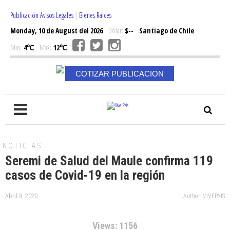
Publicación Avisos Legales
|
Bienes Raices
Monday, 10 de August del 2026
Dólar:
$--
Santiago de Chile
Min:
4℃
Max:
12℃
COTIZAR PUBLICACION
NOTICIAS
Seremi de Salud del Maule confirma 119
casos de Covid-19 en la región
Abril 8, 2020
Author: VIVEPAIS
Views: 1156