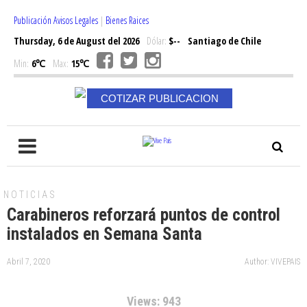
Publicación Avisos Legales
|
Bienes Raices
Thursday, 6 de August del 2026
Dólar:
$--
Santiago de Chile
Min:
6℃
Max:
15℃
COTIZAR PUBLICACION
NOTICIAS
Carabineros reforzará puntos de control
instalados en Semana Santa
Abril 7, 2020
Author: VIVEPAIS
Views: 943