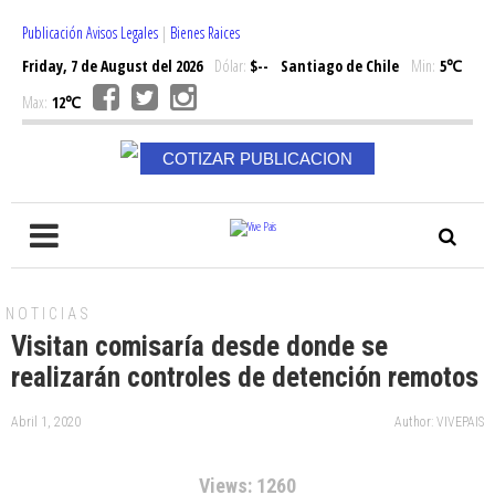
Publicación Avisos Legales
|
Bienes Raices
Friday, 7 de August del 2026
Dólar:
$--
Santiago de Chile
Min:
5℃
Max:
12℃
COTIZAR PUBLICACION
NOTICIAS
Visitan comisaría desde donde se
realizarán controles de detención remotos
Abril 1, 2020
Author: VIVEPAIS
Views: 1260