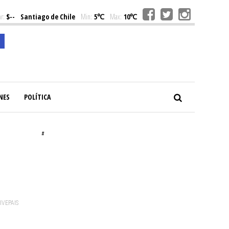
r:
$--
Santiago de Chile
Min:
5℃
Max:
10℃
NES
POLÍTICA
#
VIVEPAIS