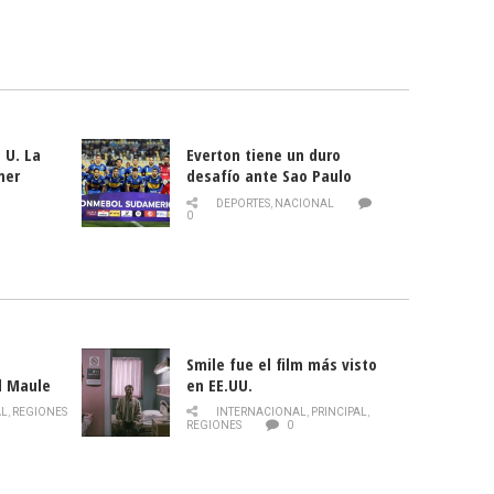
 U. La
Everton tiene un duro
mer
desafío ante Sao Paulo
ld
DEPORTES
,
NACIONAL
0
Smile fue el film más visto
l Maule
en EE.UU.
 de la
AL
,
REGIONES
INTERNACIONAL
,
PRINCIPAL
,
Director
REGIONES
0
celebra
smo