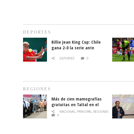
DEPORTES
Billie Jean King Cup: Chile
gana 2-0 la serie ante
Paraguay
DEPORTES
0
REGIONES
Más de cien mamografías
gratuitas en Taltal en el
mes de la prevención del
NACIONAL
,
PRINCIPAL
,
REGIONES
cáncer de mama
0