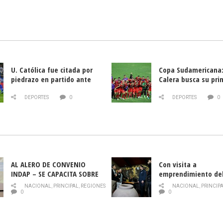
U. Católica fue citada por
Copa Sudamericana:
piedrazo en partido ante
Calera busca su pri
Deportes La Serena
triunfo ante Banfie
DEPORTES
0
DEPORTES
0
AL ALERO DE CONVENIO
Con visita a
INDAP – SE CAPACITA SOBRE
emprendimiento de
PLAGA DROSOPHILA SUZUKII
y llamado al rescate
NACIONAL
,
PRINCIPAL
,
REGIONES
NACIONAL
,
PRINCIP
historia campesina 
0
0
Nacional de INDAP 
la Semana del Turi