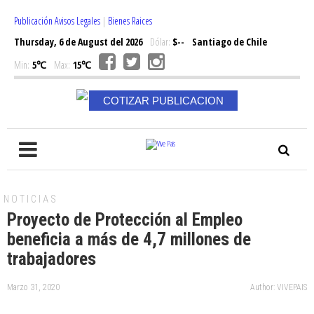
Publicación Avisos Legales
|
Bienes Raices
Thursday, 6 de August del 2026
Dólar:
$--
Santiago de Chile
Min:
5℃
Max:
15℃
COTIZAR PUBLICACION
NOTICIAS
Proyecto de Protección al Empleo
beneficia a más de 4,7 millones de
trabajadores
Marzo 31, 2020
Author: VIVEPAIS