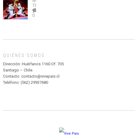
NOTICIAS
,
legalice
DE
TEATRO
el
TEATRO
0
abuso”
Y
CIRCENSE
INFANTIL
DE
MADAGASCAR
EN
EL
QUIÉNES SOMOS
PARQUE
HURATDO
Dirección: Huérfanos 1160 Of. 705
Santiago – Chile.
Contacto: contacto@vivepais.cl
Teléfono: (562) 29937680