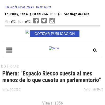
Publicación Avisos Legales
|
Bienes Raices
Thursday, 6 de August del 2026
Dólar:
$--
Santiago de Chile
Min:
6℃
Max:
15℃
COTIZAR PUBLICACION
NOTICIAS
Piñera: “Espacio Riesco cuesta al mes
menos de lo que cuesta un parlamentario”
Marzo 30, 2020
Author: VIVEPAIS
Views: 1056