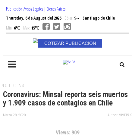
Publicación Avisos Legales
|
Bienes Raices
Thursday, 6 de August del 2026
Dólar:
$--
Santiago de Chile
Min:
6℃
Max:
15℃
COTIZAR PUBLICACION
NOTICIAS
Coronavirus: Minsal reporta seis muertos
y 1.909 casos de contagios en Chile
Marzo 28, 2020
Author: VIVEPAIS
Views: 909