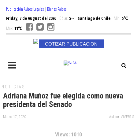
Publicación Avisos Legales
|
Bienes Raices
Friday, 7 de August del 2026
Dólar:
$--
Santiago de Chile
Min:
5℃
Max:
11℃
COTIZAR PUBLICACION
NOTICIAS
Adriana Muñoz fue elegida como nueva
presidenta del Senado
Marzo 17, 2020
Author: VIVEPAIS
Views: 1010