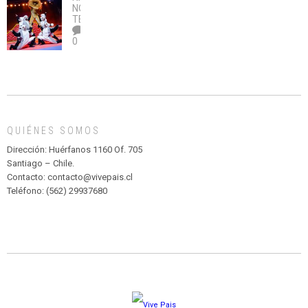
no
OBRA
coronavirus
Río
NOTICIAS
,
legalice
DE
TEATRO
el
TEATRO
0
abuso”
Y
CIRCENSE
INFANTIL
DE
MADAGASCAR
EN
EL
QUIÉNES SOMOS
PARQUE
HURATDO
Dirección: Huérfanos 1160 Of. 705
Santiago – Chile.
Contacto: contacto@vivepais.cl
Teléfono: (562) 29937680