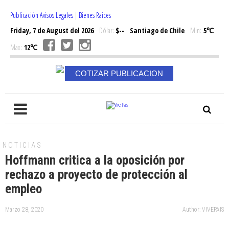
Publicación Avisos Legales
|
Bienes Raices
Friday, 7 de August del 2026
Dólar:
$--
Santiago de Chile
Min:
5℃
Max:
12℃
COTIZAR PUBLICACION
NOTICIAS
Hoffmann critica a la oposición por
rechazo a proyecto de protección al
empleo
Marzo 28, 2020
Author: VIVEPAIS