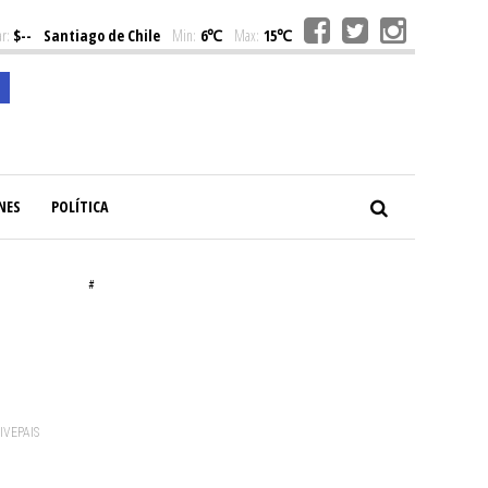
r:
$--
Santiago de Chile
Min:
6℃
Max:
15℃
NES
POLÍTICA
#
VIVEPAIS