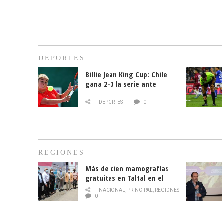
DEPORTES
Billie Jean King Cup: Chile
gana 2-0 la serie ante
Paraguay
DEPORTES
0
REGIONES
Más de cien mamografías
gratuitas en Taltal en el
mes de la prevención del
NACIONAL
,
PRINCIPAL
,
REGIONES
cáncer de mama
0