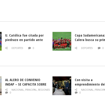
U. Católica fue citada por
Copa Sudamericana:
piedrazo en partido ante
Calera busca su pri
Deportes La Serena
triunfo ante Banfie
DEPORTES
0
DEPORTES
0
AL ALERO DE CONVENIO
Con visita a
INDAP – SE CAPACITA SOBRE
emprendimiento de
PLAGA DROSOPHILA SUZUKII
y llamado al rescate
NACIONAL
,
PRINCIPAL
,
REGIONES
NACIONAL
,
PRINCIP
historia campesina 
0
0
Nacional de INDAP 
la Semana del Turi