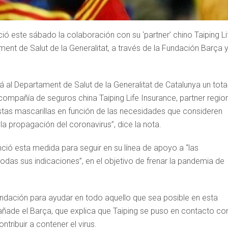
ció este sábado la colaboración con su ‘partner’ chino Taiping Li
ent de Salut de la Generalitat, a través de la Fundación Barça 
á al Departament de Salut de la Generalitat de Catalunya un tota
ompañía de seguros china Taiping Life Insurance, partner regio
n estas mascarillas en función de las necesidades que consideren
la propagación del coronavirus”, dice la nota.
ció esta medida para seguir en su línea de apoyo a “las
todas sus indicaciones”, en el objetivo de frenar la pandemia de
undación para ayudar en todo aquello que sea posible en esta
, añade el Barça, que explica que Taiping se puso en contacto con
tribuir a contener el virus.