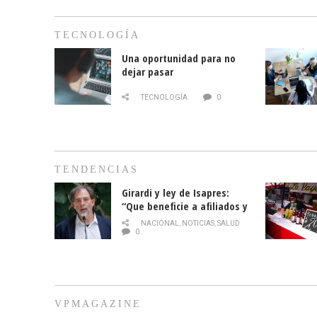
TECNOLOGÍA
Una oportunidad para no
dejar pasar
TECNOLOGÍA
0
TENDENCIAS
Girardi y ley de Isapres:
“Que beneficie a afiliados y
no legalice el abuso”
NACIONAL
,
NOTICIAS
,
SALUD
0
VPMAGAZINE