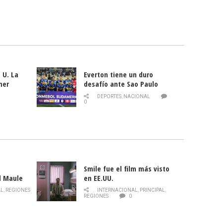
 U. La
Everton tiene un duro
mer
desafío ante Sao Paulo
ld
DEPORTES
,
NACIONAL
0
Smile fue el film más visto
l Maule
en EE.UU.
 de la
AL
,
REGIONES
INTERNACIONAL
,
PRINCIPAL
,
Director
REGIONES
0
celebra
smo