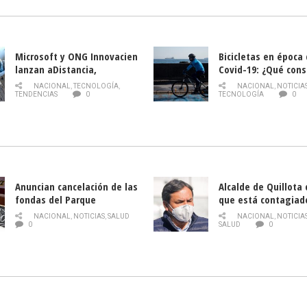
Microsoft y ONG Innovacien
Bicicletas en época
lanzan aDistancia,
Covid-19: ¿Qué cons
plataforma con cursos
momento de conduci
NACIONAL
,
TECNOLOGÍA
,
NACIONAL
,
NOTICIA
gratuitos online sobre
TENDENCIAS
0
TECNOLOGÍA
0
tecnología orientados a
emprendedores
Anuncian cancelación de las
Alcalde de Quillota
fondas del Parque
que está contagiad
O’Higgins debido al
COVID-19
NACIONAL
,
NOTICIAS
,
SALUD
NACIONAL
,
NOTICIA
coronavirus
0
SALUD
0