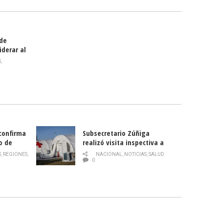
 de
iderar al
rlas?
S
,
 confirma
Subsecretario Zúñiga
o de
realizó visita inspectiva a
Hospital Modular Sótero del
S
,
REGIONES
,
NACIONAL
,
NOTICIAS
,
SALUD
Río
0