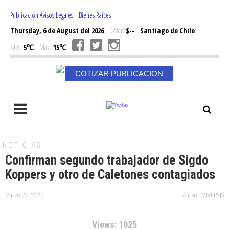
Publicación Avisos Legales
|
Bienes Raices
Thursday, 6 de August del 2026
Dólar:
$--
Santiago de Chile
Min:
5℃
Max:
15℃
COTIZAR PUBLICACION
NOTICIAS
Confirman segundo trabajador de Sigdo
Koppers y otro de Caletones contagiados
Marzo 27, 2020
Author: VIVEPAIS
Views: 1025