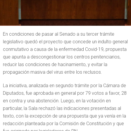
En condiciones de pasar al Senado a su tercer trámite
legislativo quedó el proyecto que concede un indulto general
conmutativo a causa de la enfermedad Covid-19, propuesta
que apunta a descongestionar los centros penitenciarios,
reducir las condiciones de hacinamiento, y evitar la
propagación masiva del virus entre los reclusos.
La iniciativa, analizada en segundo trámite por la Cámara de
Diputados, fue aprobada en general por 79 votos a favor, 28
en contra y una abstención. Luego, en la votación en
particular, la Sala rechazó las indicaciones presentadas al
texto, con la excepción de una propuesta que ya venía en la
redacción planteada por la Comisión de Constitución y que