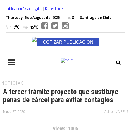
Publicación Avisos Legales
|
Bienes Raices
Thursday, 6 de August del 2026
Dólar:
$--
Santiago de Chile
Min:
6℃
Max:
15℃
COTIZAR PUBLICACION
NOTICIAS
A tercer trámite proyecto que sustituye
penas de cárcel para evitar contagios
Marzo 27, 2020
Author: VIVEPAIS
Views: 1005