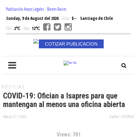
Publicación Avisos Legales
|
Bienes Raices
Sunday, 9 de August del 2026
Dólar:
$--
Santiago de Chile
Min:
2℃
Max:
12℃
COTIZAR PUBLICACION
NOTICIAS
COVID-19: Ofician a Isapres para que
mantengan al menos una oficina abierta
Marzo 27, 2020
Author: VIVEPAIS
Views: 781