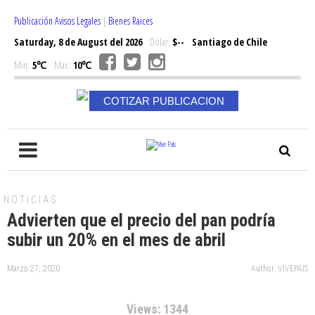
Publicación Avisos Legales
|
Bienes Raices
Saturday, 8 de August del 2026
Dólar:
$--
Santiago de Chile
Min:
5℃
Max:
10℃
COTIZAR PUBLICACION
NOTICIAS
Advierten que el precio del pan podría
subir un 20% en el mes de abril
Marzo 27, 2020
Author: VIVEPAIS
Views: 1344