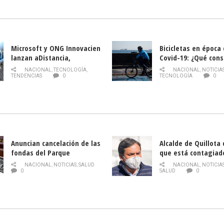
la Semana del Turi
Microsoft y ONG Innovacien
Bicicletas en época
lanzan aDistancia,
Covid-19: ¿Qué cons
plataforma con cursos
momento de conduci
NACIONAL
,
TECNOLOGÍA
,
NACIONAL
,
NOTICIA
gratuitos online sobre
TENDENCIAS
0
TECNOLOGÍA
0
tecnología orientados a
emprendedores
Anuncian cancelación de las
Alcalde de Quillota
fondas del Parque
que está contagiad
O’Higgins debido al
COVID-19
NACIONAL
,
NOTICIAS
,
SALUD
NACIONAL
,
NOTICIA
coronavirus
0
SALUD
0