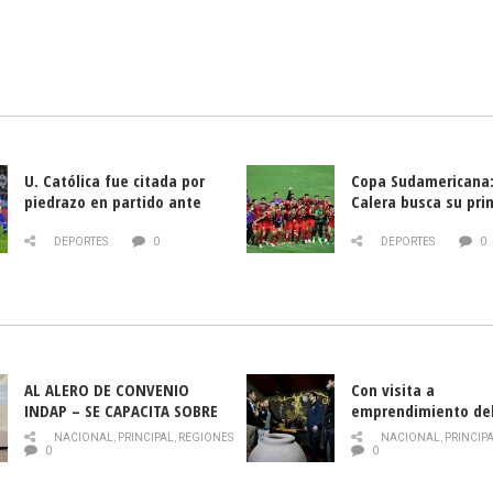
U. Católica fue citada por
Copa Sudamericana:
piedrazo en partido ante
Calera busca su pri
Deportes La Serena
triunfo ante Banfie
DEPORTES
0
DEPORTES
0
AL ALERO DE CONVENIO
Con visita a
INDAP – SE CAPACITA SOBRE
emprendimiento de
PLAGA DROSOPHILA SUZUKII
y llamado al rescate
NACIONAL
,
PRINCIPAL
,
REGIONES
NACIONAL
,
PRINCIP
historia campesina 
0
0
Nacional de INDAP 