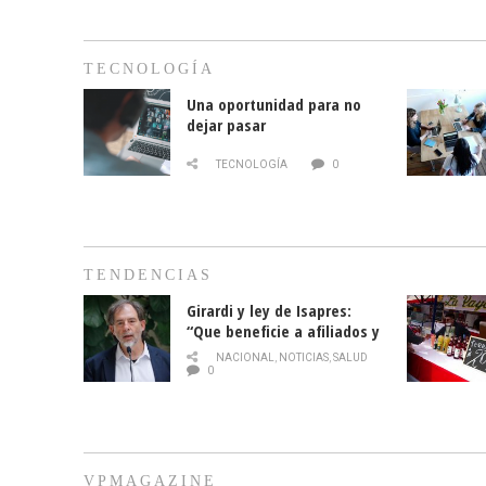
TECNOLOGÍA
Una oportunidad para no
dejar pasar
TECNOLOGÍA
0
TENDENCIAS
Girardi y ley de Isapres:
“Que beneficie a afiliados y
no legalice el abuso”
NACIONAL
,
NOTICIAS
,
SALUD
0
VPMAGAZINE