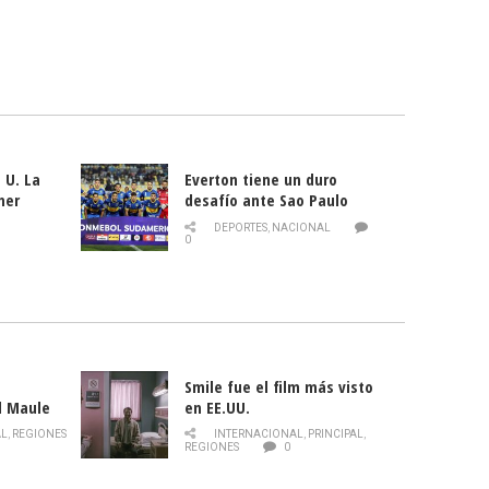
 U. La
Everton tiene un duro
mer
desafío ante Sao Paulo
ld
DEPORTES
,
NACIONAL
0
Smile fue el film más visto
l Maule
en EE.UU.
 de la
AL
,
REGIONES
INTERNACIONAL
,
PRINCIPAL
,
Director
REGIONES
0
celebra