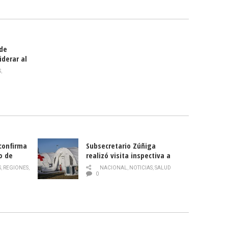
smo
 de
iderar al
rlas?
S
,
 confirma
Subsecretario Zúñiga
o de
realizó visita inspectiva a
Hospital Modular Sótero del
S
,
REGIONES
,
NACIONAL
,
NOTICIAS
,
SALUD
Río
0