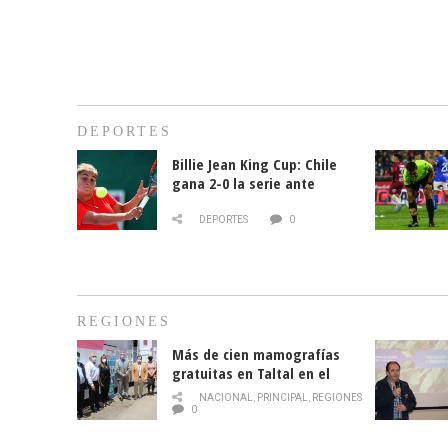
DEPORTES
Billie Jean King Cup: Chile
gana 2-0 la serie ante
Paraguay
DEPORTES
0
REGIONES
Más de cien mamografías
gratuitas en Taltal en el
mes de la prevención del
NACIONAL
,
PRINCIPAL
,
REGIONES
cáncer de mama
0