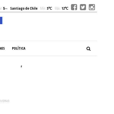
r:
$--
Santiago de Chile
Min:
5℃
Max:
12℃
NES
POLÍTICA
#
VIVEPAIS