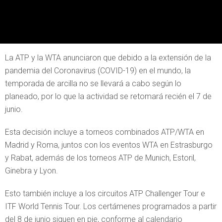
La ATP y la WTA anunciaron que debido a la extensión de la
pandemia del Coronavirus (COVID-19) en el mundo, la
temporada de arcilla no se llevará a cabo según lo
planeado, por lo que la actividad se retomará recién el 7 de
junio.
Esta decisión incluye a torneos combinados ATP/WTA en
Madrid y Roma, juntos con los eventos WTA en Estrasburgo
y Rabat, además de los torneos ATP de Munich, Estoril,
Ginebra y Lyon.
Esto también incluye a los circuitos ATP Challenger Tour e
ITF World Tennis Tour. Los certámenes programados a partir
del 8 de junio siguen en pie, conforme al calendario