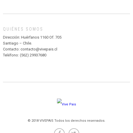
INFANTIL
DE
MADAGASCAR
EN
EL
QUIÉNES SOMOS
PARQUE
HURATDO
Dirección: Huérfanos 1160 Of. 705
Santiago – Chile.
Contacto: contacto@vivepais.cl
Teléfono: (562) 29937680
© 2018 VIVEPAIS Todos los derechos reservados.