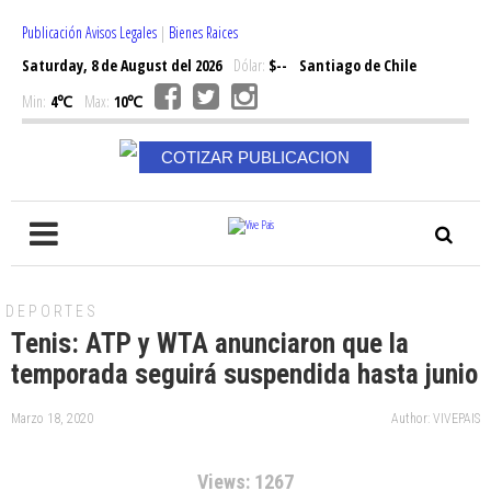
Publicación Avisos Legales
|
Bienes Raices
Saturday, 8 de August del 2026
Dólar:
$--
Santiago de Chile
Min:
4℃
Max:
10℃
COTIZAR PUBLICACION
DEPORTES
Tenis: ATP y WTA anunciaron que la
temporada seguirá suspendida hasta junio
Marzo 18, 2020
Author: VIVEPAIS
Views: 1267