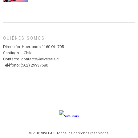
CIRCENSE
INFANTIL
DE
MADAGASCAR
EN
EL
QUIÉNES SOMOS
PARQUE
HURATDO
Dirección: Huérfanos 1160 Of. 705
Santiago – Chile.
Contacto: contacto@vivepais.cl
Teléfono: (562) 29937680
© 2018 VIVEPAIS Todos los derechos reservados.