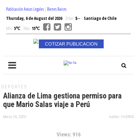
Publicación Avisos Legales
|
Bienes Raices
Thursday, 6 de August del 2026
Dólar:
$--
Santiago de Chile
Min:
5℃
Max:
15℃
COTIZAR PUBLICACION
DEPORTES
Alianza de Lima gestiona permiso para
que Mario Salas viaje a Perú
Marzo 26, 2020
Author: VIVEPAIS
Views: 916