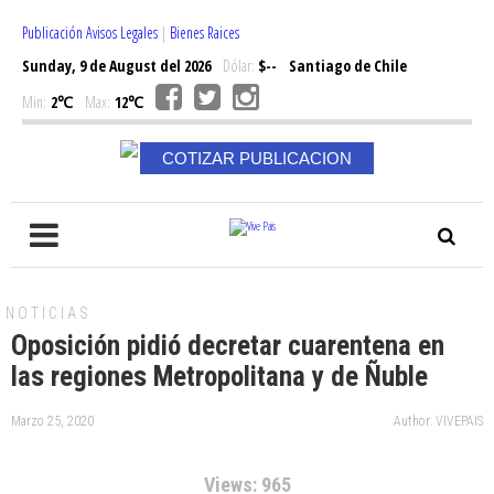
Publicación Avisos Legales
|
Bienes Raices
Sunday, 9 de August del 2026
Dólar:
$--
Santiago de Chile
Min:
2℃
Max:
12℃
COTIZAR PUBLICACION
NOTICIAS
Oposición pidió decretar cuarentena en
las regiones Metropolitana y de Ñuble
Marzo 25, 2020
Author: VIVEPAIS
Views: 965