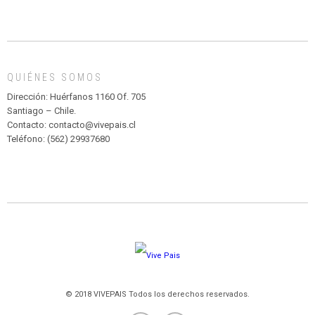
CIRCENSE
INFANTIL
DE
MADAGASCAR
EN
EL
QUIÉNES SOMOS
PARQUE
HURATDO
Dirección: Huérfanos 1160 Of. 705
Santiago – Chile.
Contacto: contacto@vivepais.cl
Teléfono: (562) 29937680
© 2018 VIVEPAIS Todos los derechos reservados.