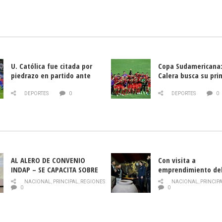
U. Católica fue citada por
Copa Sudamericana:
piedrazo en partido ante
Calera busca su pri
Deportes La Serena
triunfo ante Banfie
DEPORTES
0
DEPORTES
0
AL ALERO DE CONVENIO
Con visita a
INDAP – SE CAPACITA SOBRE
emprendimiento de
PLAGA DROSOPHILA SUZUKII
y llamado al rescate
NACIONAL
,
PRINCIPAL
,
REGIONES
NACIONAL
,
PRINCIP
historia campesina 
0
0
Nacional de INDAP 
la Semana del Turi