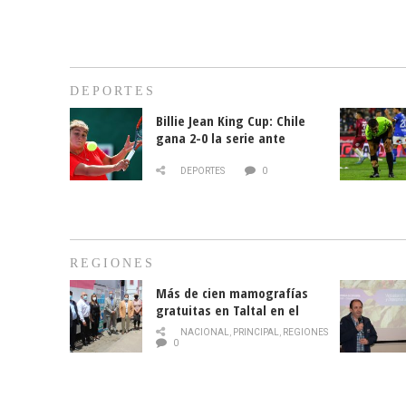
DEPORTES
Billie Jean King Cup: Chile
gana 2-0 la serie ante
Paraguay
DEPORTES
0
REGIONES
Más de cien mamografías
gratuitas en Taltal en el
mes de la prevención del
NACIONAL
,
PRINCIPAL
,
REGIONES
cáncer de mama
0