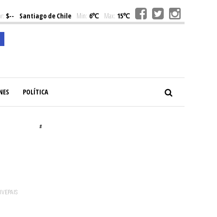
r:
$--
Santiago de Chile
Min:
6℃
Max:
15℃
NES
POLÍTICA
#
VIVEPAIS