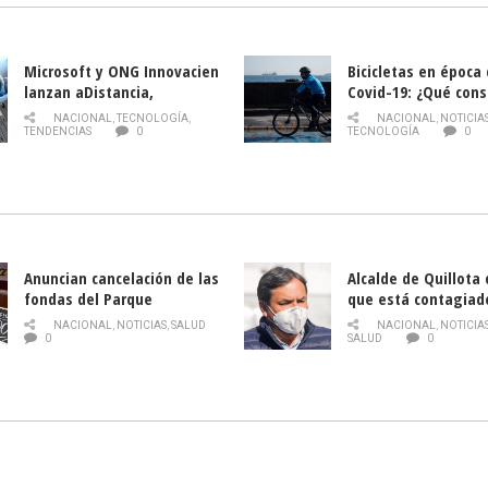
Microsoft y ONG Innovacien
Bicicletas en época
lanzan aDistancia,
Covid-19: ¿Qué cons
plataforma con cursos
momento de conduci
NACIONAL
,
TECNOLOGÍA
,
NACIONAL
,
NOTICIA
gratuitos online sobre
TENDENCIAS
0
TECNOLOGÍA
0
tecnología orientados a
emprendedores
Anuncian cancelación de las
Alcalde de Quillota
fondas del Parque
que está contagiad
O’Higgins debido al
COVID-19
NACIONAL
,
NOTICIAS
,
SALUD
NACIONAL
,
NOTICIA
coronavirus
0
SALUD
0