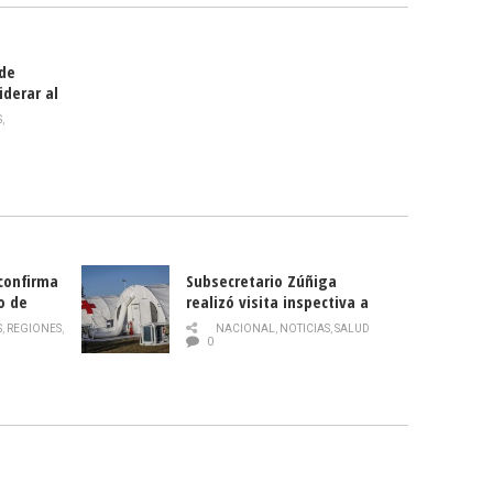
 de
iderar al
rlas?
S
,
 confirma
Subsecretario Zúñiga
o de
realizó visita inspectiva a
Hospital Modular Sótero del
S
,
REGIONES
,
NACIONAL
,
NOTICIAS
,
SALUD
Río
0