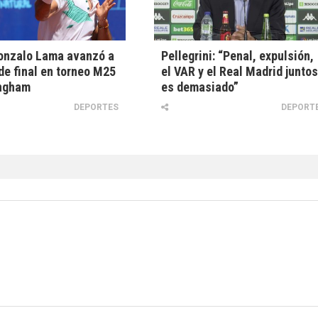
onzalo Lama avanzó a
Pellegrini: “Penal, expulsión,
de final en torneo M25
el VAR y el Real Madrid junto
ingham
es demasiado”
DEPORTES
DEPORT