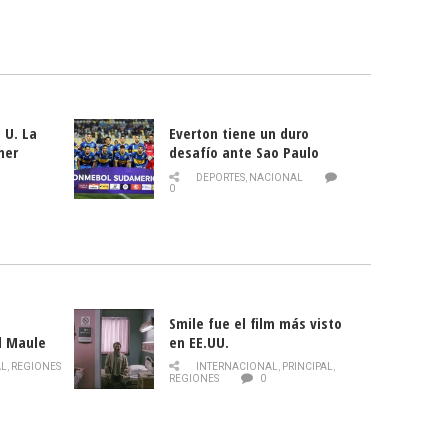
 U. La
Everton tiene un duro
mer
desafío ante Sao Paulo
ld
DEPORTES
,
NACIONAL
0
Smile fue el film más visto
l Maule
en EE.UU.
 de la
AL
,
REGIONES
INTERNACIONAL
,
PRINCIPAL
,
Director
REGIONES
0
celebra
smo