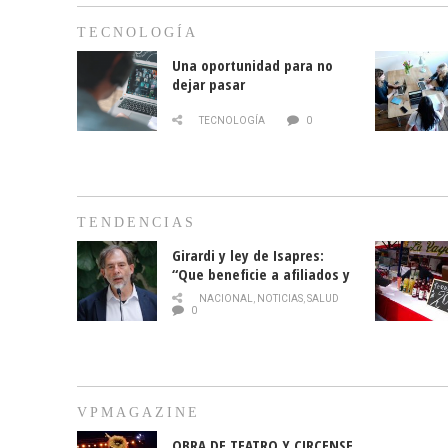
TECNOLOGÍA
Una oportunidad para no
dejar pasar
TECNOLOGÍA
0
TENDENCIAS
Girardi y ley de Isapres:
“Que beneficie a afiliados y
no legalice el abuso”
NACIONAL
,
NOTICIAS
,
SALUD
0
VPMAGAZINE
OBRA DE TEATRO Y CIRCENSE