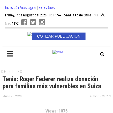
Publicación Avisos Legales
|
Bienes Raices
Friday, 7 de August del 2026
Dólar:
$--
Santiago de Chile
Min:
5℃
Max:
11℃
COTIZAR PUBLICACION
DEPORTES
Tenis: Roger Federer realiza donación
para familias más vulnerables en Suiza
Marzo 25, 2020
Author: VIVEPAIS
Views: 1075