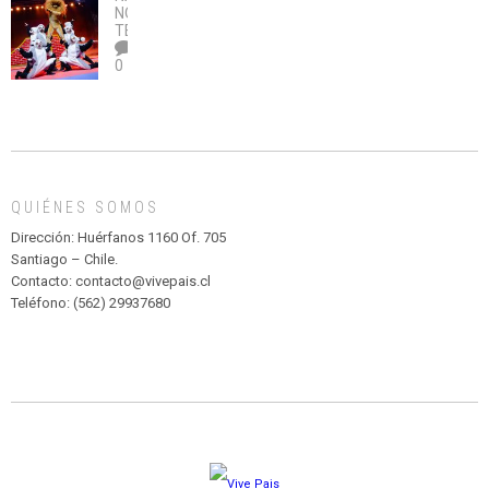
no
OBRA
coronavirus
Río
NOTICIAS
,
legalice
DE
TEATRO
el
TEATRO
0
abuso”
Y
CIRCENSE
INFANTIL
DE
MADAGASCAR
EN
EL
QUIÉNES SOMOS
PARQUE
HURATDO
Dirección: Huérfanos 1160 Of. 705
Santiago – Chile.
Contacto: contacto@vivepais.cl
Teléfono: (562) 29937680