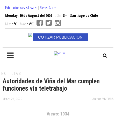
Publicación Avisos Legales
|
Bienes Raices
Monday, 10 de August del 2026
Dólar:
$--
Santiago de Chile
Min:
1℃
Max:
12℃
COTIZAR PUBLICACION
NOTICIAS
Autoridades de Viña del Mar cumplen
funciones vía teletrabajo
Marzo 24, 2020
Author: VIVEPAIS
Views: 1034