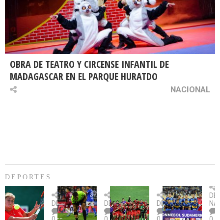
OBRA DE TEATRO Y CIRCENSE INFANTIL DE
MADAGASCAR EN EL PARQUE HURATDO
NACIONAL
DEPORTES
Billie
U.
Copa
Eve
DE
Jean
Católica
Sudamericana:
tie
DEPORTES
DEPORTES
DEPORTES
NA
King
fue
U.
un
0
0
0
0