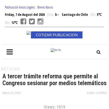
Publicación Avisos Legales
|
Bienes Raices
Friday, 7 de August del 2026
Dólar:
$--
Santiago de Chile
Min:
5℃
Max:
12℃
COTIZAR PUBLICACION
NOTICIAS
A tercer trámite reforma que permite al
Congreso sesionar por medios telemáticos
Marzo 23, 2020
Author: VIVEPAIS
Views: 1019