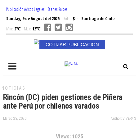
Publicación Avisos Legales
|
Bienes Raices
Sunday, 9 de August del 2026
Dólar:
$--
Santiago de Chile
Min:
2℃
Max:
12℃
COTIZAR PUBLICACION
NOTICIAS
Rincón (DC) piden gestiones de Piñera
ante Perú por chilenos varados
Marzo 23, 2020
Author: VIVEPAIS
Views: 1025