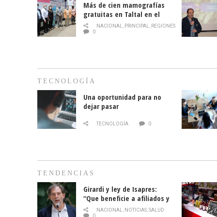
Más de cien mamografías
gratuitas en Taltal en el
mes de la prevención del
NACIONAL
,
PRINCIPAL
,
REGIONES
cáncer de mama
0
TECNOLOGÍA
Una oportunidad para no
dejar pasar
TECNOLOGÍA
0
TENDENCIAS
Girardi y ley de Isapres:
“Que beneficie a afiliados y
no legalice el abuso”
NACIONAL
,
NOTICIAS
,
SALUD
0