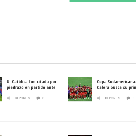
U. Católica fue citada por
Copa Sudamericana:
piedrazo en partido ante
Calera busca su pri
Deportes La Serena
triunfo ante Banfie
DEPORTES
0
DEPORTES
0