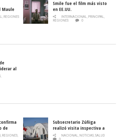
Smile fue el film más visto
l Maule
en EE.UU.
 de la
AL
,
REGIONES
INTERNACIONAL
,
PRINCIPAL
,
Director
REGIONES
0
celebra
smo
 de
iderar al
rlas?
S
,
 confirma
Subsecretario Zúñiga
o de
realizó visita inspectiva a
Hospital Modular Sótero del
S
,
REGIONES
,
NACIONAL
,
NOTICIAS
,
SALUD
Río
0