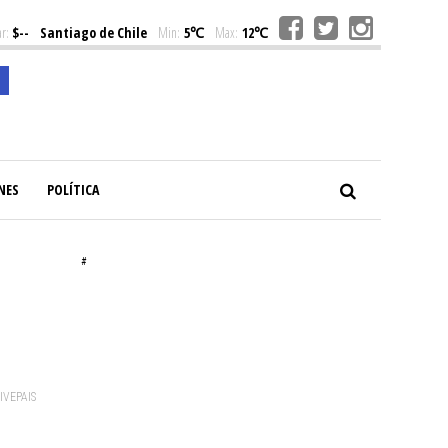
r:
$--
Santiago de Chile
Min:
5℃
Max:
12℃
NES
POLÍTICA
#
VIVEPAIS