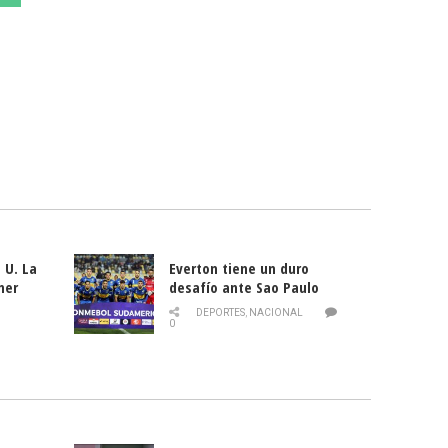
 U. La
Everton tiene un duro
mer
desafío ante Sao Paulo
ld
DEPORTES
,
NACIONAL
0