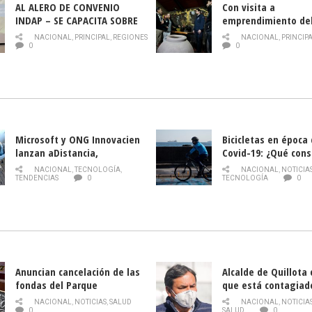
AL ALERO DE CONVENIO
Con visita a
INDAP – SE CAPACITA SOBRE
emprendimiento de
PLAGA DROSOPHILA SUZUKII
y llamado al rescate
NACIONAL
,
PRINCIPAL
,
REGIONES
NACIONAL
,
PRINCIP
historia campesina 
0
0
Nacional de INDAP 
la Semana del Turi
Microsoft y ONG Innovacien
Bicicletas en época
lanzan aDistancia,
Covid-19: ¿Qué cons
plataforma con cursos
momento de conduci
NACIONAL
,
TECNOLOGÍA
,
NACIONAL
,
NOTICIA
gratuitos online sobre
TENDENCIAS
0
TECNOLOGÍA
0
tecnología orientados a
emprendedores
Anuncian cancelación de las
Alcalde de Quillota
fondas del Parque
que está contagiad
O’Higgins debido al
COVID-19
NACIONAL
,
NOTICIAS
,
SALUD
NACIONAL
,
NOTICIA
coronavirus
0
SALUD
0