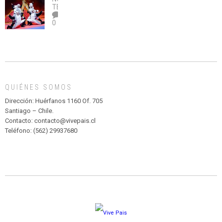
legalice
DE
TEATRO
el
TEATRO
0
abuso”
Y
CIRCENSE
INFANTIL
DE
MADAGASCAR
EN
EL
QUIÉNES SOMOS
PARQUE
HURATDO
Dirección: Huérfanos 1160 Of. 705
Santiago – Chile.
Contacto: contacto@vivepais.cl
Teléfono: (562) 29937680