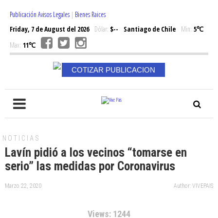
Publicación Avisos Legales
|
Bienes Raices
Friday, 7 de August del 2026
Dólar:
$--
Santiago de Chile
Min:
5℃
Max:
11℃
COTIZAR PUBLICACION
NOTICIAS
Lavín pidió a los vecinos “tomarse en
serio” las medidas por Coronavirus
Marzo 22, 2020
Author: VIVEPAIS
Views: 1244