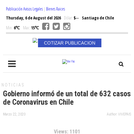
Publicación Avisos Legales
|
Bienes Raices
Thursday, 6 de August del 2026
Dólar:
$--
Santiago de Chile
Min:
6℃
Max:
15℃
COTIZAR PUBLICACION
NOTICIAS
Gobierno informó de un total de 632 casos
de Coronavirus en Chile
Marzo 22, 2020
Author: VIVEPAIS
Views: 1101