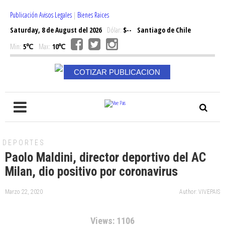
Publicación Avisos Legales
|
Bienes Raices
Saturday, 8 de August del 2026
Dólar:
$--
Santiago de Chile
Min:
5℃
Max:
10℃
COTIZAR PUBLICACION
DEPORTES
Paolo Maldini, director deportivo del AC
Milan, dio positivo por coronavirus
Marzo 22, 2020
Author: VIVEPAIS
Views: 1106