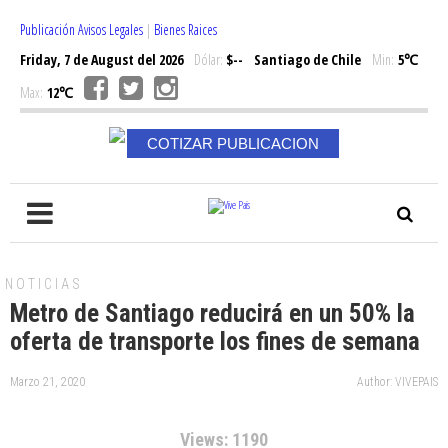
Publicación Avisos Legales
|
Bienes Raices
Friday, 7 de August del 2026
Dólar:
$--
Santiago de Chile
Min:
5℃
Max:
12℃
COTIZAR PUBLICACION
NOTICIAS
Metro de Santiago reducirá en un 50% la
oferta de transporte los fines de semana
Marzo 21, 2020
Author: VIVEPAIS
Views: 1190