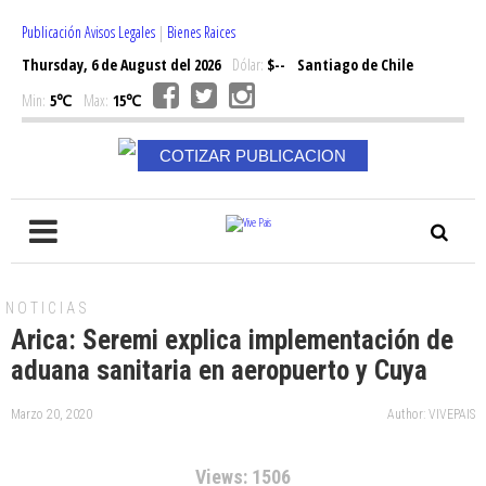
Publicación Avisos Legales
|
Bienes Raices
Thursday, 6 de August del 2026
Dólar:
$--
Santiago de Chile
Min:
5℃
Max:
15℃
COTIZAR PUBLICACION
NOTICIAS
Arica: Seremi explica implementación de
aduana sanitaria en aeropuerto y Cuya
Marzo 20, 2020
Author: VIVEPAIS
Views: 1506