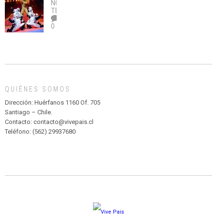
no
OBRA
coronavirus
Río
NOTICIAS
,
legalice
DE
TEATRO
el
TEATRO
0
abuso”
Y
CIRCENSE
INFANTIL
DE
MADAGASCAR
EN
EL
QUIÉNES SOMOS
PARQUE
HURATDO
Dirección: Huérfanos 1160 Of. 705
Santiago – Chile.
Contacto: contacto@vivepais.cl
Teléfono: (562) 29937680