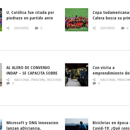
U. Católica fue citada por
Copa Sudamericana:
piedrazo en partido ante
Calera busca su pri
Deportes La Serena
triunfo ante Banfie
DEPORTES
0
DEPORTES
0
AL ALERO DE CONVENIO
Con visita a
INDAP – SE CAPACITA SOBRE
emprendimiento de
PLAGA DROSOPHILA SUZUKII
y llamado al rescate
NACIONAL
,
PRINCIPAL
,
REGIONES
NACIONAL
,
PRINCIP
historia campesina 
0
0
Nacional de INDAP 
la Semana del Turi
Microsoft y ONG Innovacien
Bicicletas en época
lanzan aDistancia,
Covid-19: ¿Qué cons