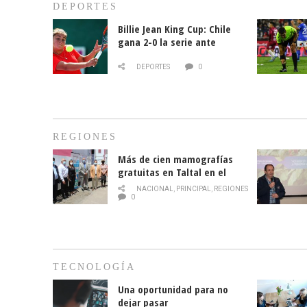
DEPORTES
Billie Jean King Cup: Chile
gana 2-0 la serie ante
Paraguay
DEPORTES
0
REGIONES
Más de cien mamografías
gratuitas en Taltal en el
mes de la prevención del
NACIONAL
,
PRINCIPAL
,
REGIONES
cáncer de mama
0
TECNOLOGÍA
Una oportunidad para no
dejar pasar