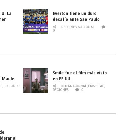
 U. La
Everton tiene un duro
mer
desafío ante Sao Paulo
ld
DEPORTES
,
NACIONAL
0
Smile fue el film más visto
l Maule
en EE.UU.
 de la
AL
,
REGIONES
INTERNACIONAL
,
PRINCIPAL
,
Director
REGIONES
0
celebra
smo
 de
iderar al