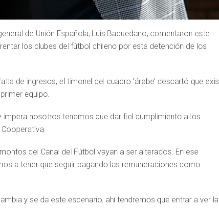
e general de Unión Española, Luis Baquedano, comentaron este
entar los clubes del fútbol chileno por esta detención de los
alta de ingresos, el timonel del cuadro ‘árabe’ descartó que exi
 primer equipo.
y impera nosotros tenemos que dar fiel cumplimiento a los
o Cooperativa.
montos del Canal del Fútbol vayan a ser alterados. En ese
amos a tener que seguir pagando las remuneraciones como
cambia y se da este escenario, ahí tendremos que entrar a ver la