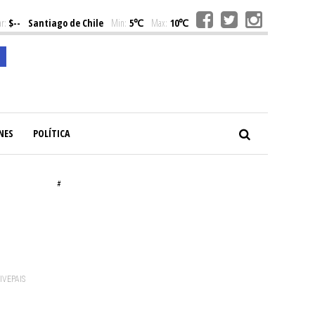
r:
$--
Santiago de Chile
Min:
5℃
Max:
10℃
NES
POLÍTICA
#
VIVEPAIS