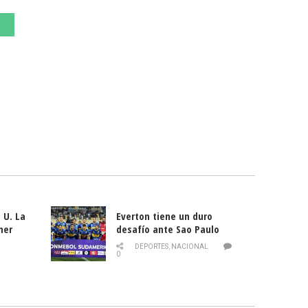
 U. La
Everton tiene un duro
mer
desafío ante Sao Paulo
ld
DEPORTES
,
NACIONAL
0