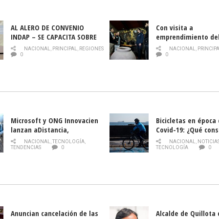
AL ALERO DE CONVENIO
Con visita a
INDAP – SE CAPACITA SOBRE
emprendimiento de
PLAGA DROSOPHILA SUZUKII
y llamado al rescate
NACIONAL
,
PRINCIPAL
,
REGIONES
NACIONAL
,
PRINCIP
historia campesina 
0
0
Nacional de INDAP 
la Semana del Turi
Microsoft y ONG Innovacien
Bicicletas en época
lanzan aDistancia,
Covid-19: ¿Qué cons
plataforma con cursos
momento de conduci
NACIONAL
,
TECNOLOGÍA
,
NACIONAL
,
NOTICIA
gratuitos online sobre
TENDENCIAS
0
TECNOLOGÍA
0
tecnología orientados a
emprendedores
Anuncian cancelación de las
Alcalde de Quillota