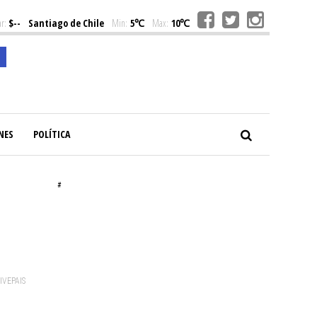
r:
$--
Santiago de Chile
Min:
5℃
Max:
10℃
NES
POLÍTICA
#
VIVEPAIS