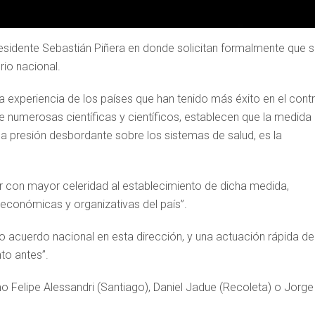
Presidente Sebastián Piñera en donde solicitan formalmente que 
rio nacional.
 experiencia de los países que han tenido más éxito en el contr
 numerosas científicas y científicos, establecen que la medida
la presión desbordante sobre los sistemas de salud, es la
r con mayor celeridad al establecimiento de dicha medida,
, económicas y organizativas del país”.
 acuerdo nacional en esta dirección, y una actuación rápida de
to antes”.
o Felipe Alessandri (Santiago), Daniel Jadue (Recoleta) o Jorge