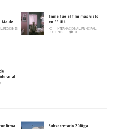
Smile fue el film más visto
l Maule
en EE.UU.
 de la
AL
,
REGIONES
INTERNACIONAL
,
PRINCIPAL
,
Director
REGIONES
0
celebra
smo
 de
iderar al
rlas?
S
,
 confirma
Subsecretario Zúñiga