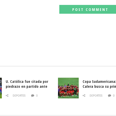
U. Católica fue citada por
Copa Sudamericana:
piedrazo en partido ante
Calera busca su pri
Deportes La Serena
triunfo ante Banfie
DEPORTES
0
DEPORTES
0