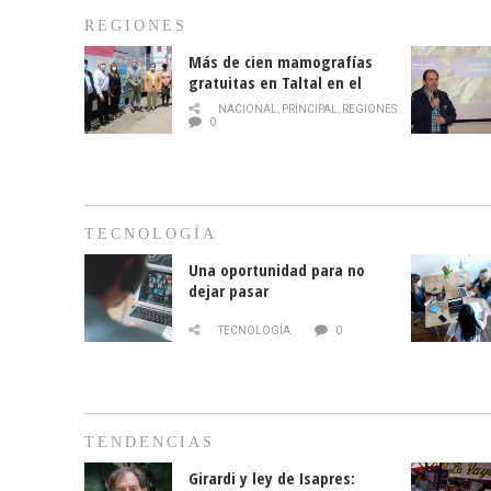
REGIONES
Más de cien mamografías
gratuitas en Taltal en el
mes de la prevención del
NACIONAL
,
PRINCIPAL
,
REGIONES
cáncer de mama
0
TECNOLOGÍA
Una oportunidad para no
dejar pasar
TECNOLOGÍA
0
TENDENCIAS
Girardi y ley de Isapres: