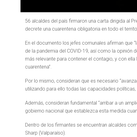
56 alcaldes del país firmaron una carta dirigida al 
decrete una cuarentena obligatoria en todo el territo
En el documento los jefes comunales afirman que “la
de la pandemia del COVID-19, así como la opinión de
más relevante para contener el contagio, y con ella 
cuarentena”.
Por lo mismo, consideran que es necesario “avanza
utilizando para ello todas las capacidades políticas
Además, consideran fundamental “arribar a un amplio
gobierno nacional que establezca esta medida cuan
Dentro de los firmantes se encuentran alcaldes com
Sharp (Valparaíso).