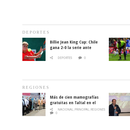
DEPORTES
Billie Jean King Cup: Chile
gana 2-0 la serie ante
Paraguay
DEPORTES
0
REGIONES
Más de cien mamografías
gratuitas en Taltal en el
mes de la prevención del
NACIONAL
,
PRINCIPAL
,
REGIONES
cáncer de mama
0