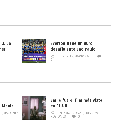
 U. La
Everton tiene un duro
mer
desafío ante Sao Paulo
ld
DEPORTES
,
NACIONAL
0
Smile fue el film más visto
l Maule
en EE.UU.
 de la
AL
,
REGIONES
INTERNACIONAL
,
PRINCIPAL
,
Director
REGIONES
0
celebra
smo