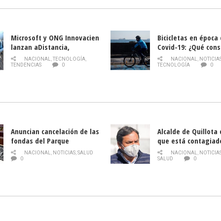
Microsoft y ONG Innovacien
Bicicletas en época
lanzan aDistancia,
Covid-19: ¿Qué cons
plataforma con cursos
momento de conduci
NACIONAL
,
TECNOLOGÍA
,
NACIONAL
,
NOTICIA
gratuitos online sobre
TENDENCIAS
0
TECNOLOGÍA
0
tecnología orientados a
emprendedores
Anuncian cancelación de las
Alcalde de Quillota
fondas del Parque
que está contagiad
O’Higgins debido al
COVID-19
NACIONAL
,
NOTICIAS
,
SALUD
NACIONAL
,
NOTICIA
coronavirus
0
SALUD
0