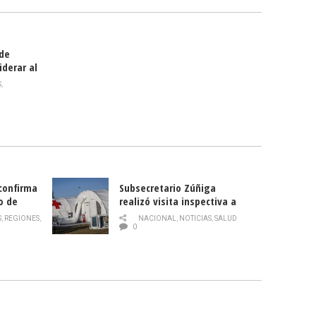
 de
iderar al
rlas?
S
,
 confirma
Subsecretario Zúñiga
o de
realizó visita inspectiva a
Hospital Modular Sótero del
S
,
REGIONES
,
NACIONAL
,
NOTICIAS
,
SALUD
Río
0