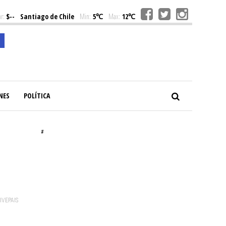
r:
$--
Santiago de Chile
Min:
5℃
Max:
12℃
NES
POLÍTICA
#
VIVEPAIS