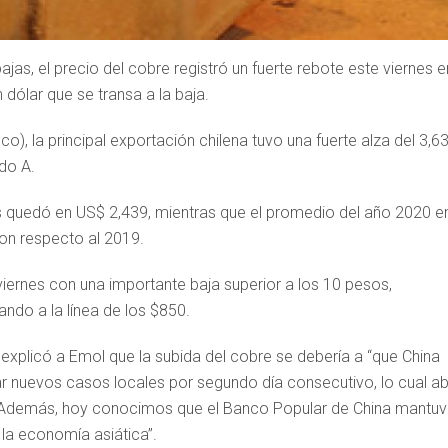
as, el precio del cobre registró un fuerte rebote este viernes e
dólar que se transa a la baja.
o), la principal exportación chilena tuvo una fuerte alza del 3,6
ado A.
s quedó en US$ 2,439, mientras que el promedio del año 2020 e
on respecto al 2019.
e viernes con una importante baja superior a los 10 pesos,
ando a la línea de los $850.
explicó a Emol que la subida del cobre se debería a “que China
ar nuevos casos locales por segundo día consecutivo, lo cual a
s. Además, hoy conocimos que el Banco Popular de China mantu
 la economía asiática”.