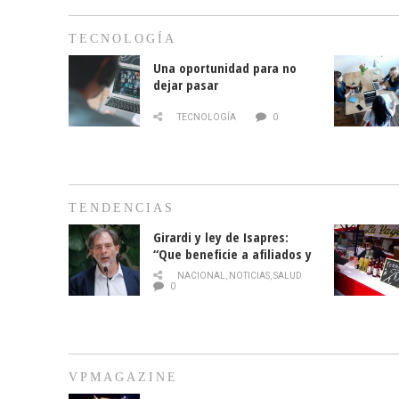
TECNOLOGÍA
Una oportunidad para no
dejar pasar
TECNOLOGÍA
0
TENDENCIAS
Girardi y ley de Isapres:
“Que beneficie a afiliados y
no legalice el abuso”
NACIONAL
,
NOTICIAS
,
SALUD
0
VPMAGAZINE