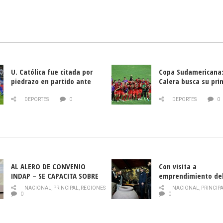
U. Católica fue citada por
Copa Sudamericana:
piedrazo en partido ante
Calera busca su pri
Deportes La Serena
triunfo ante Banfie
DEPORTES
0
DEPORTES
0
AL ALERO DE CONVENIO
Con visita a
INDAP – SE CAPACITA SOBRE
emprendimiento de
PLAGA DROSOPHILA SUZUKII
y llamado al rescate
NACIONAL
,
PRINCIPAL
,
REGIONES
NACIONAL
,
PRINCIP
historia campesina 
0
0
Nacional de INDAP 
la Semana del Turi