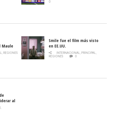
0
Smile fue el film más visto
l Maule
en EE.UU.
 de la
AL
,
REGIONES
INTERNACIONAL
,
PRINCIPAL
,
Director
REGIONES
0
celebra
smo
 de
iderar al
rlas?
S
,