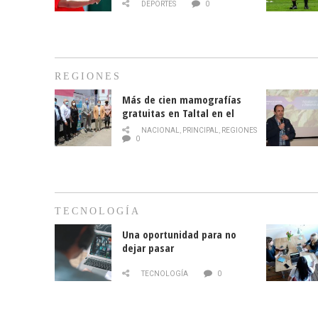
DEPORTES
0
REGIONES
Más de cien mamografías
gratuitas en Taltal en el
mes de la prevención del
NACIONAL
,
PRINCIPAL
,
REGIONES
cáncer de mama
0
TECNOLOGÍA
Una oportunidad para no
dejar pasar
TECNOLOGÍA
0