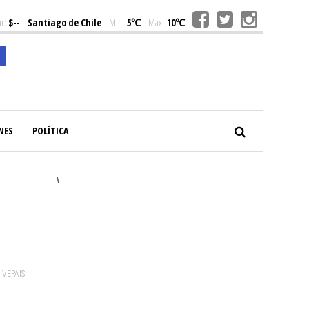
r:
$--
Santiago de Chile
Min:
5℃
Max:
10℃
NES
POLÍTICA
#
VIVEPAIS