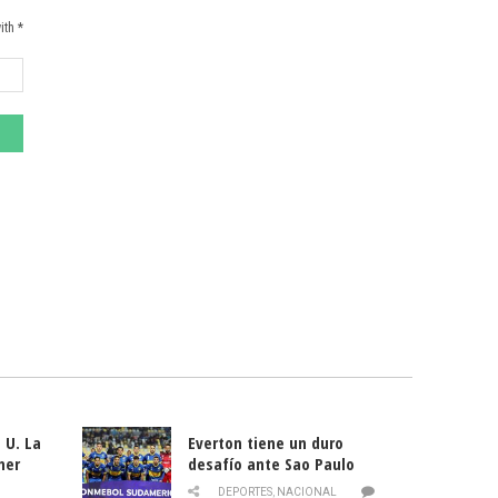
ith *
 U. La
Everton tiene un duro
mer
desafío ante Sao Paulo
ld
DEPORTES
,
NACIONAL