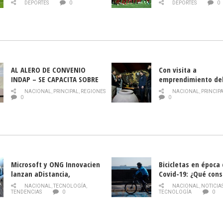
DEPORTES
0
DEPORTES
0
AL ALERO DE CONVENIO
Con visita a
INDAP – SE CAPACITA SOBRE
emprendimiento de
PLAGA DROSOPHILA SUZUKII
y llamado al rescate
NACIONAL
,
PRINCIPAL
,
REGIONES
NACIONAL
,
PRINCIP
historia campesina 
0
0
Nacional de INDAP 
la Semana del Turi
Microsoft y ONG Innovacien
Bicicletas en época
lanzan aDistancia,
Covid-19: ¿Qué cons
plataforma con cursos
momento de conduci
NACIONAL
,
TECNOLOGÍA
,
NACIONAL
,
NOTICIA
gratuitos online sobre
TENDENCIAS
0
TECNOLOGÍA
0
tecnología orientados a
emprendedores