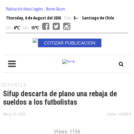
Publicación Avisos Legales
|
Bienes Raices
Thursday, 6 de August del 2026
Dólar:
$--
Santiago de Chile
Min:
6℃
Max:
15℃
COTIZAR PUBLICACION
DEPORTES
Sifup descarta de plano una rebaja de
sueldos a los futbolistas
Marzo 20, 2020
Author: VIVEPAIS
Views: 1156