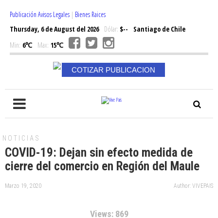
Publicación Avisos Legales
|
Bienes Raices
Thursday, 6 de August del 2026
Dólar:
$--
Santiago de Chile
Min:
6℃
Max:
15℃
COTIZAR PUBLICACION
NOTICIAS
COVID-19: Dejan sin efecto medida de
cierre del comercio en Región del Maule
Marzo 19, 2020
Author: VIVEPAIS
Views: 869