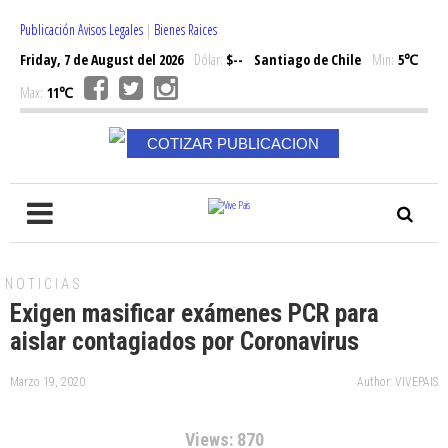
Publicación Avisos Legales
|
Bienes Raices
Friday, 7 de August del 2026
Dólar:
$--
Santiago de Chile
Min:
5℃
Max:
11℃
COTIZAR PUBLICACION
NOTICIAS
Exigen masificar exámenes PCR para
aislar contagiados por Coronavirus
Marzo 19, 2020
Author: VIVEPAIS
Views: 870