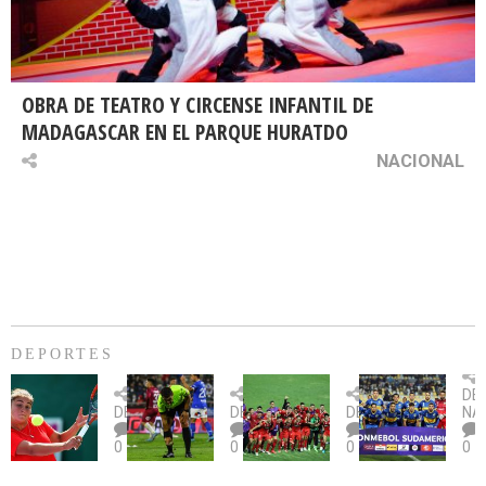
OBRA DE TEATRO Y CIRCENSE INFANTIL DE
MADAGASCAR EN EL PARQUE HURATDO
NACIONAL
DEPORTES
Billie
U.
Copa
Eve
DE
Jean
Católica
Sudamericana:
tie
DEPORTES
DEPORTES
DEPORTES
NA
King
fue
U.
un
0
0
0
0
Cup:
citada
La
dur
Chile
por
Calera
des