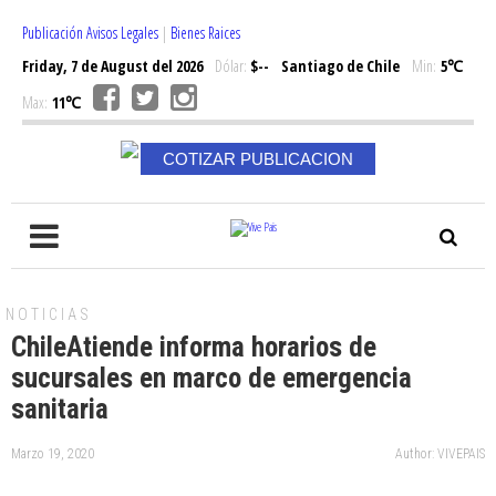
Publicación Avisos Legales
|
Bienes Raices
Friday, 7 de August del 2026
Dólar:
$--
Santiago de Chile
Min:
5℃
Max:
11℃
COTIZAR PUBLICACION
NOTICIAS
ChileAtiende informa horarios de
sucursales en marco de emergencia
sanitaria
Marzo 19, 2020
Author: VIVEPAIS