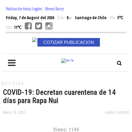
Publicación Avisos Legales
|
Bienes Raices
Friday, 7 de August del 2026
Dólar:
$--
Santiago de Chile
Min:
5℃
Max:
11℃
COTIZAR PUBLICACION
NOTICIAS
COVID-19: Decretan cuarentena de 14
días para Rapa Nui
Marzo 19, 2020
Author: VIVEPAIS
Views: 1149