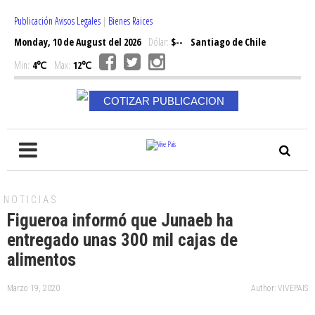
Publicación Avisos Legales
|
Bienes Raices
Monday, 10 de August del 2026
Dólar:
$--
Santiago de Chile
Min:
4℃
Max:
12℃
COTIZAR PUBLICACION
NOTICIAS
Figueroa informó que Junaeb ha
entregado unas 300 mil cajas de
alimentos
Marzo 19, 2020
Author: VIVEPAIS