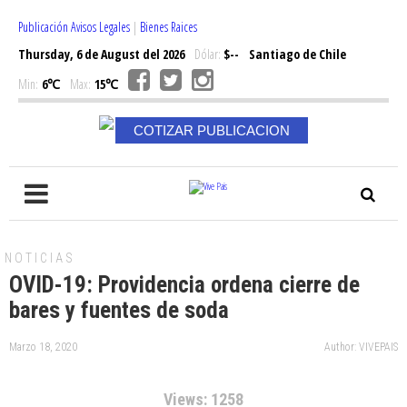
Publicación Avisos Legales
|
Bienes Raices
Thursday, 6 de August del 2026
Dólar:
$--
Santiago de Chile
Min:
6℃
Max:
15℃
COTIZAR PUBLICACION
NOTICIAS
OVID-19: Providencia ordena cierre de
bares y fuentes de soda
Marzo 18, 2020
Author: VIVEPAIS
Views: 1258