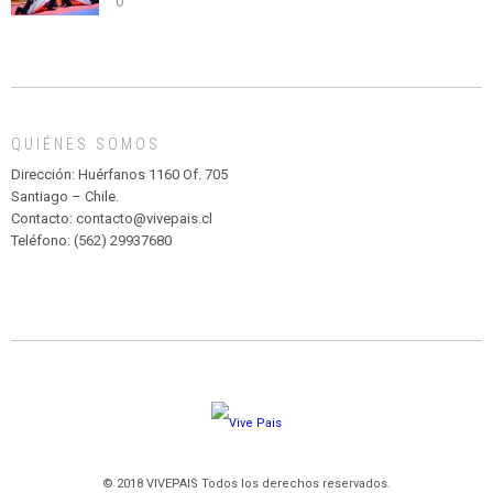
0
abuso”
Y
CIRCENSE
INFANTIL
DE
MADAGASCAR
EN
EL
QUIÉNES SOMOS
PARQUE
HURATDO
Dirección: Huérfanos 1160 Of. 705
Santiago – Chile.
Contacto: contacto@vivepais.cl
Teléfono: (562) 29937680
© 2018 VIVEPAIS Todos los derechos reservados.