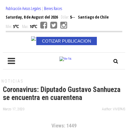
Publicación Avisos Legales
|
Bienes Raices
Saturday, 8 de August del 2026
Dólar:
$--
Santiago de Chile
Min:
5℃
Max:
10℃
COTIZAR PUBLICACION
NOTICIAS
Coronavirus: Diputado Gustavo Sanhueza
se encuentra en cuarentena
Marzo 17, 2020
Author: VIVEPAIS
Views: 1449