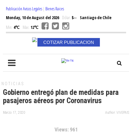
Publicación Avisos Legales
|
Bienes Raices
Monday, 10 de August del 2026
Dólar:
$--
Santiago de Chile
Min:
4℃
Max:
12℃
COTIZAR PUBLICACION
NOTICIAS
Gobierno entregó plan de medidas para
pasajeros aéreos por Coronavirus
Marzo 17, 2020
Author: VIVEPAIS
Views: 961