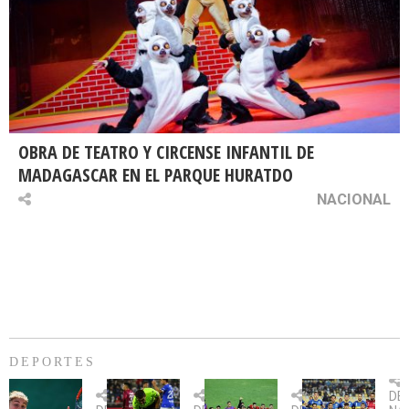
OBRA DE TEATRO Y CIRCENSE INFANTIL DE
MADAGASCAR EN EL PARQUE HURATDO
NACIONAL
DEPORTES
Billie
U.
Copa
Eve
DE