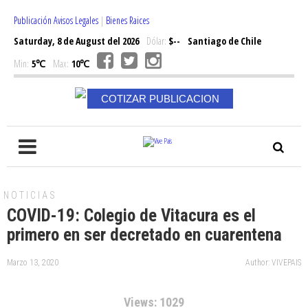
Publicación Avisos Legales
|
Bienes Raices
Saturday, 8 de August del 2026
Dólar:
$--
Santiago de Chile
Min:
5℃
Max:
10℃
COTIZAR PUBLICACION
NOTICIAS
COVID-19: Colegio de Vitacura es el
primero en ser decretado en cuarentena
Marzo 13, 2020
Author: VIVEPAIS
Views: 1029