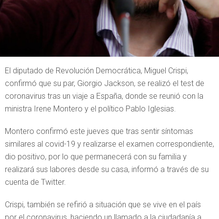
El diputado de Revolución Democrática, Miguel Crispi,
confirmó que su par, Giorgio Jackson, se realizó el test de
coronavirus tras un viaje a España, donde se reunió con la
ministra Irene Montero y el político Pablo Iglesias.
Montero confirmó este jueves que tras sentir síntomas
similares al covid-19 y realizarse el examen correspondiente,
dio positivo, por lo que permanecerá con su familia y
realizará sus labores desde su casa, informó a través de su
cuenta de Twitter.
Crispi, también se refirió a situación que se vive en el país
por el coronavirus, haciendo un llamado a la ciudadanía a