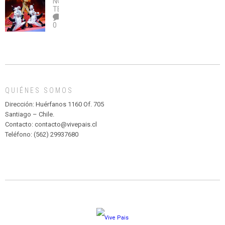
NOTICIAS
,
legalice
DE
TEATRO
el
TEATRO
0
abuso”
Y
CIRCENSE
INFANTIL
DE
MADAGASCAR
EN
EL
QUIÉNES SOMOS
PARQUE
HURATDO
Dirección: Huérfanos 1160 Of. 705
Santiago – Chile.
Contacto: contacto@vivepais.cl
Teléfono: (562) 29937680