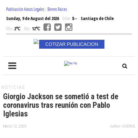
Publicación Avisos Legales
|
Bienes Raices
Sunday, 9 de August del 2026
Dólar:
$--
Santiago de Chile
Min:
2℃
Max:
12℃
COTIZAR PUBLICACION
NOTICIAS
Giorgio Jackson se sometió a test de
coronavirus tras reunión con Pablo
Iglesias
Marzo 12, 2020
Author: VIVEPAIS