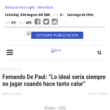
Publicación Avisos Legales
|
Bienes Raices
Saturday, 8 de August del 2026
Dólar:
$--
Santiago de Chile
Min:
5℃
Max:
10℃
COTIZAR PUBLICACION
DEPORTES
Fernando De Paul: “Lo ideal sería siempre
no jugar cuando hace tanto calor”
Marzo 12, 2020
Author: VIVEPAIS
Views: 1393