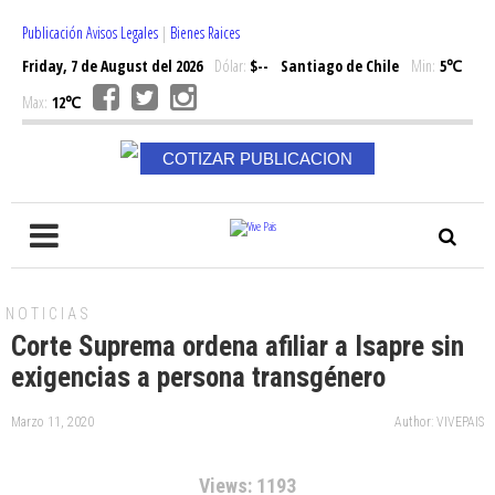
Publicación Avisos Legales
|
Bienes Raices
Friday, 7 de August del 2026
Dólar:
$--
Santiago de Chile
Min:
5℃
Max:
12℃
COTIZAR PUBLICACION
NOTICIAS
Corte Suprema ordena afiliar a Isapre sin
exigencias a persona transgénero
Marzo 11, 2020
Author: VIVEPAIS
Views: 1193