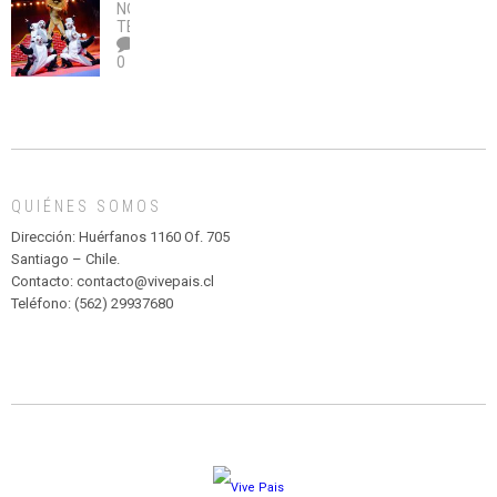
no
OBRA
coronavirus
Río
NOTICIAS
,
legalice
DE
TEATRO
el
TEATRO
0
abuso”
Y
CIRCENSE
INFANTIL
DE
MADAGASCAR
EN
EL
QUIÉNES SOMOS
PARQUE
HURATDO
Dirección: Huérfanos 1160 Of. 705
Santiago – Chile.
Contacto: contacto@vivepais.cl
Teléfono: (562) 29937680