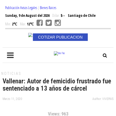
Publicación Avisos Legales
|
Bienes Raices
Sunday, 9 de August del 2026
Dólar:
$--
Santiago de Chile
Min:
2℃
Max:
12℃
COTIZAR PUBLICACION
NOTICIAS
Vallenar: Autor de femicidio frustrado fue
sentenciado a 13 años de cárcel
Marzo 11, 2020
Author: VIVEPAIS
Views: 963