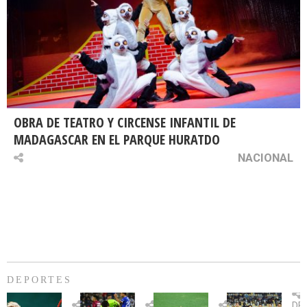
OBRA DE TEATRO Y CIRCENSE INFANTIL DE
MADAGASCAR EN EL PARQUE HURATDO
NACIONAL
DEPORTES
Billie
U.
Copa
Eve
DE