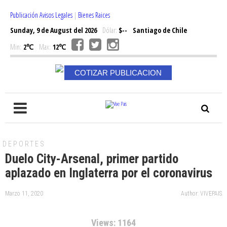
Publicación Avisos Legales
|
Bienes Raices
Sunday, 9 de August del 2026
Dólar:
$--
Santiago de Chile
Min:
2℃
Max:
12℃
COTIZAR PUBLICACION
DEPORTES
Duelo City-Arsenal, primer partido
aplazado en Inglaterra por el coronavirus
Marzo 11, 2020
Author: VIVEPAIS
Views: 1164