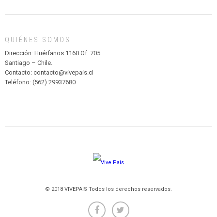
DE
MADAGASCAR
EN
EL
QUIÉNES SOMOS
PARQUE
HURATDO
Dirección: Huérfanos 1160 Of. 705
Santiago – Chile.
Contacto: contacto@vivepais.cl
Teléfono: (562) 29937680
© 2018 VIVEPAIS Todos los derechos reservados.