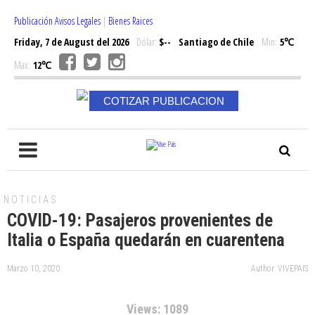
Publicación Avisos Legales
|
Bienes Raices
Friday, 7 de August del 2026
Dólar:
$--
Santiago de Chile
Min:
5℃
Max:
12℃
COTIZAR PUBLICACION
NOTICIAS
COVID-19: Pasajeros provenientes de
Italia o España quedarán en cuarentena
Marzo 10, 2020
Author: VIVEPAIS
Views: 1089