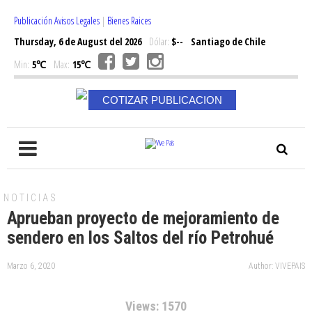
Publicación Avisos Legales
|
Bienes Raices
Thursday, 6 de August del 2026
Dólar:
$--
Santiago de Chile
Min:
5℃
Max:
15℃
COTIZAR PUBLICACION
NOTICIAS
Aprueban proyecto de mejoramiento de
sendero en los Saltos del río Petrohué
Marzo 6, 2020
Author: VIVEPAIS
Views: 1570